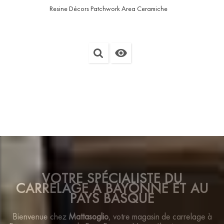
Resine Décors Patchwork Area Ceramiche

VOTRE SPÉCIALISTE DU
CARRELAGE À BAYONNE ET AU
PAYS BASQUE
Bienvenue chez
Mattasoglio
, votre magasin de carrelage à