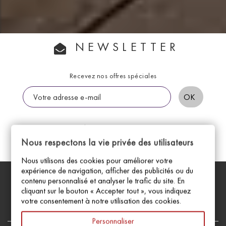
NEWSLETTER
Recevez nos offres spéciales
Vous pouvez vous désinscrire à tout moment. Vous trouverez
pour cela nos informations de contact dans les conditions
Nous respectons la vie privée des utilisateurs
d'utilisation du site.
Nous utilisons des cookies pour améliorer votre
expérience de navigation, afficher des publicités ou du
Facebook
Instagram
contenu personnalisé et analyser le trafic du site. En
cliquant sur le bouton « Accepter tout », vous indiquez
votre consentement à notre utilisation des cookies.
Personnaliser