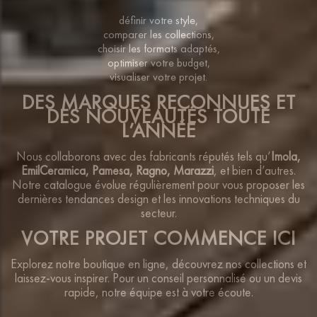
définir votre style,
comparer les collections,
choisir les formats adaptés,
optimiser votre budget,
visualiser votre projet.
DES MARQUES RECONNUES ET
DES NOUVEAUTÉS TOUTE
L’ANNÉE
Nous collaborons avec des fabricants réputés tels qu’
Imola,
EmilCeramica, Pamesa, Ragno, Marazzi
, et bien d’autres.
Notre catalogue évolue régulièrement pour vous proposer les
dernières tendances design et les innovations techniques du
secteur.
VOTRE PROJET COMMENCE ICI
Explorez notre boutique en ligne, découvrez nos collections et
laissez-vous inspirer. Pour un conseil personnalisé ou un devis
rapide, notre équipe est à votre écoute.