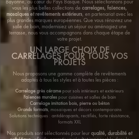
Bayonne, au cœur du Pays Basque. Nous sélectionnons pour
vous les plus belles collections de
carrelages, faïences,
mosaïques et revêtements extérieurs
, en partenariat avec les
plus grandes marques européennes. Que vous rénoviez une
salle de bain, modernisiez un séjour ou aménagiez une
terrasse, nous vous accompagnons dans chaque étape de
votre projet.
UN LARGE CHOIX DE
CARRELAGES POUR TOUS VOS
PROJETS
Nous proposons une gamme complète de revêtements
adaptés à tous les styles et à toutes les pièces :
Carrelage grès cérame
pour sols intérieurs et extérieurs
Faïences murales
pour cuisines et salles de bain
Carrelage imitation bois, pierre ou béton
Grands formats
, mosaïques et décors contemporains
Solutions techniques : antidérapants, rectifiés, forte résistance,
formats XXL
Nos produits sont sélectionnés pour leur
qualité, durabilité et