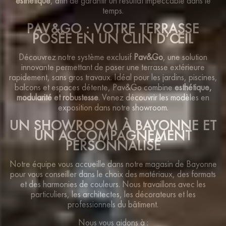
esthétique
, afin de garantir un résultat impeccable dans le
temps.
PAV&GO : VOTRE TERRASSE
POSÉE EN UN CLIN D’ŒIL
Découvrez notre système exclusif
Pav&Go
, une solution
innovante permettant de poser une terrasse extérieure
rapidement, sans gros travaux. Idéal pour les jardins, piscines,
balcons et espaces détente, Pav&Go combine
esthétique,
modularité et robustesse
. Venez découvrir les modèles en
exposition dans notre showroom.
UN SHOWROOM À BAYONNE ET
UN ACCOMPAGNEMENT
PERSONNALISÉ
Notre équipe vous accueille dans notre magasin de Bayonne
pour vous conseiller dans le choix des matériaux, des formats
et des harmonies de couleurs. Nous travaillons avec les
particuliers, les architectes, les décorateurs et les
professionnels du bâtiment.
Nous vous aidons à :