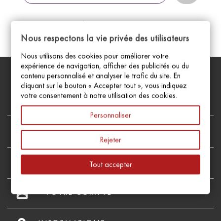
Vous pouvez vous désinscrire à tout moment. Vous trouverez
pour cela nos informations de contact dans les conditions
Nous respectons la vie privée des utilisateurs
d'utilisation du site.
Nous utilisons des cookies pour améliorer votre
expérience de navigation, afficher des publicités ou du
Facebook
Instagram
contenu personnalisé et analyser le trafic du site. En
cliquant sur le bouton « Accepter tout », vous indiquez
votre consentement à notre utilisation des cookies.
Personnaliser
reorder

PRODUITS
Rejeter
reorder

NOTRE SOCIÉTÉ
Tout accepter
account_box

VOTRE COMPTE