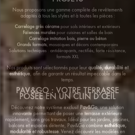
Nous proposons une gamme complète de revêtements
adaptés à tous les styles et à toutes les pièces :
Carrelage grès cérame
pour sols intérieurs et extérieurs
Faïences murales
pour cuisines et salles de bain
Carrelage imitation bois, pierre ou béton
Grands formats
, mosaïques et décors contemporains
Solutions techniques : antidérapants, rectifiés, forte résistance,
formats XXL
Nos produits sont sélectionnés pour leur
qualité, durabilité et
esthétique
, afin de garantir un résultat impeccable dans le
temps.
PAV&GO : VOTRE TERRASSE
POSÉE EN UN CLIN D’ŒIL
Découvrez notre système exclusif
Pav&Go
, une solution
innovante permettant de poser une terrasse extérieure
rapidement, sans gros travaux. Idéal pour les jardins, piscines,
balcons et espaces détente, Pav&Go combine
esthétique,
modularité et robustesse
. Venez découvrir les modèles en