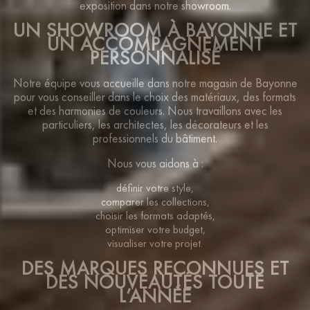
exposition dans notre showroom.
UN SHOWROOM À BAYONNE ET
UN ACCOMPAGNEMENT
PERSONNALISÉ
Notre équipe vous accueille dans notre magasin de Bayonne
pour vous conseiller dans le choix des matériaux, des formats
et des harmonies de couleurs. Nous travaillons avec les
particuliers, les architectes, les décorateurs et les
professionnels du bâtiment.
Nous vous aidons à :
définir votre style,
comparer les collections,
choisir les formats adaptés,
optimiser votre budget,
visualiser votre projet.
DES MARQUES RECONNUES ET
DES NOUVEAUTÉS TOUTE
L’ANNÉE