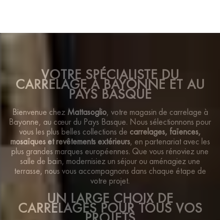
VOTRE SPÉCIALISTE DU
CARRELAGE À BAYONNE ET AU
PAYS BASQUE
Bienvenue chez
Mattasoglio
, votre magasin de carrelage à
Bayonne, au cœur du Pays Basque. Nous sélectionnons pour
vous les plus belles collections de
carrelages, faïences,
mosaïques et revêtements extérieurs
, en partenariat avec les
plus grandes marques européennes. Que vous rénoviez une
salle de bain, modernisiez un séjour ou aménagiez une
terrasse, nous vous accompagnons dans chaque étape de
votre projet.
UN LARGE CHOIX DE
CARRELAGES POUR TOUS VOS
PROJETS