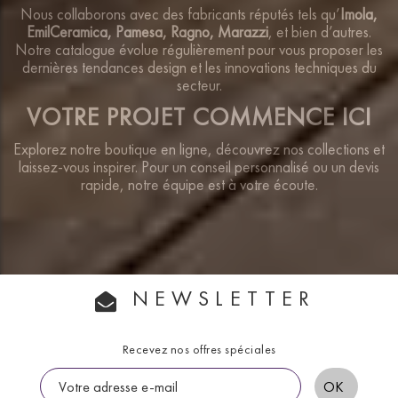
Nous collaborons avec des fabricants réputés tels qu’
Imola,
EmilCeramica, Pamesa, Ragno, Marazzi
, et bien d’autres.
Notre catalogue évolue régulièrement pour vous proposer les
dernières tendances design et les innovations techniques du
secteur.
VOTRE PROJET COMMENCE ICI
Explorez notre boutique en ligne, découvrez nos collections et
laissez-vous inspirer. Pour un conseil personnalisé ou un devis
rapide, notre équipe est à votre écoute.
NEWSLETTER
Recevez nos offres spéciales